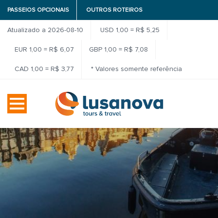
PASSEIOS OPCIONAIS
OUTROS ROTEIROS
Atualizado a 2026-08-10
USD 1,00 = R$ 5,25
EUR 1,00 = R$ 6,07
GBP 1,00 = R$ 7,08
CAD 1,00 = R$ 3,77
* Valores somente referência