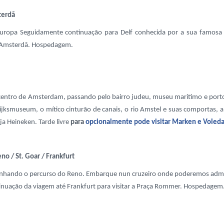
terdã
uropa Seguidamente continuação para Delf conhecida por a sua famosa po
ra Amsterdã. Hospedagem.
centro de Amsterdam, passando pelo bairro judeu, museu maritimo e porto
Rijksmuseum, o mítico cinturão de canais, o rio Amstel e suas comportas,
eja Heineken. Tarde livre
para
opcionalmente pode visitar Marken e Voled
no / St. Goar / Frankfurt
hando o percurso do Reno. Embarque nun cruzeiro onde poderemos admirar
inuação da viagem até Frankfurt para visitar a Praça Rommer. Hospedagem