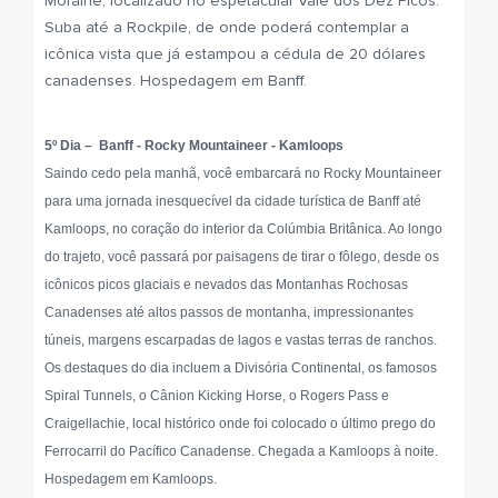
Moraine, localizado no espetacular Vale dos Dez Picos.
Suba até a Rockpile, de onde poderá contemplar a
icônica vista que já estampou a cédula de 20 dólares
canadenses. Hospedagem em Banff.
5º Dia – Banff - Rocky Mountaineer - Kamloops
Saindo cedo pela manhã, você embarcará no Rocky Mountaineer
para uma jornada inesquecível da cidade turística de Banff até
Kamloops, no coração do interior da Colúmbia Britânica. Ao longo
do trajeto, você passará por paisagens de tirar o fôlego, desde os
icônicos picos glaciais e nevados das Montanhas Rochosas
Canadenses até altos passos de montanha, impressionantes
túneis, margens escarpadas de lagos e vastas terras de ranchos.
Os destaques do dia incluem a Divisória Continental, os famosos
Spiral Tunnels, o Cânion Kicking Horse, o Rogers Pass e
Craigellachie, local histórico onde foi colocado o último prego do
Ferrocarril do Pacífico Canadense. Chegada a Kamloops à noite.
Hospedagem em Kamloops.