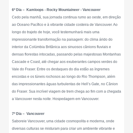
6º Dia – Kamloops - Rocky Mountaineer - Vancouver
Cedo pela manhã, sua jornada continua rumo ao oeste, em direção
ao Oceano Pacífico e à vibrante cidade costeira de Vancouver. Ao
longo do trajeto de hoje, você testemunhará mais uma
impressionante transformação na paisagem: do clima árido do
interior da Colúmbia Britânica aos sinuosos cânions fluviais e
densas florestas intocadas, passando pelas majestosas Montanhas
Cascade e Coast, até chegar aos exuberantes campos verdes do
Vale do Fraser. Entre os destaques do dia estão as íngremes
encostas e os túneis rochosos ao longo do Rio Thompson, além
das impressionantes águas turbulentas de Hell’s Gate, no Cânion
do Fraser. Sua incrível viagem de trem chega ao fim com a chegada
a Vancouver nesta noite. Hospedagem em Vancouver.
7º Dia – Vancouver
Saboreie Vancouver, uma cidade cosmopolita e moderna, onde
diversas culturas se misturam para criar um ambiente vibrante e