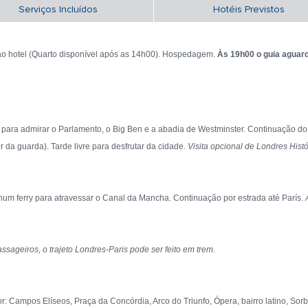
Serviços Incluídos
Hotéis Previstos
ao hotel (Quarto disponível após as 14h00). Hospedagem.
Às 19h00 o guia aguard
ra admirar o Parlamento, o Big Ben e a abadia de Westminster. Continuação do tou
 da guarda). Tarde livre para desfrutar da cidade.
Visita opcional de Londres Hist
um ferry para atravessar o Canal da Mancha. Continuação por estrada até París.
sageiros, o trajeto Londres-Paris pode ser feito em trem.
: Campos Elíseos, Praça da Concórdia, Arco do Triunfo, Ópera, bairro latino, Sorb