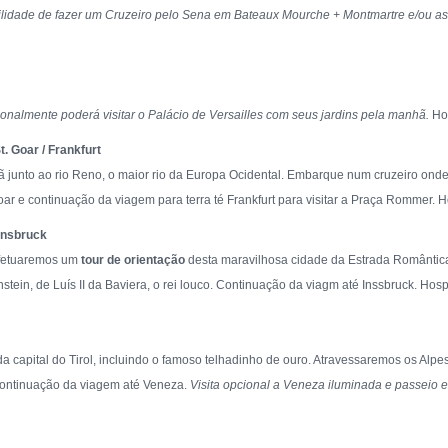
ilidade de fazer um Cruzeiro pelo Sena em Bateaux Mourche + Montmartre e/ou as
ionalmente poderá visitar o Palácio de Versailles com seus jardins pela manhã.
Ho
t. Goar / Frankfurt
junto ao rio Reno, o maior rio da Europa Ocidental. Embarque num cruzeiro onde
r e continuação da viagem para terra té Frankfurt para visitar a Praça Rommer.
innsbruck
efetuaremos um
tour de orientação
desta maravilhosa cidade da Estrada Romântic
ein, de Luís II da Baviera, o rei louco. Continuação da viagm até Inssbruck. Ho
 da capital do Tirol, incluindo o famoso telhadinho de ouro. Atravessaremos os A
.Continuação da viagem até Veneza.
Visita opcional a Veneza iluminada e passeio