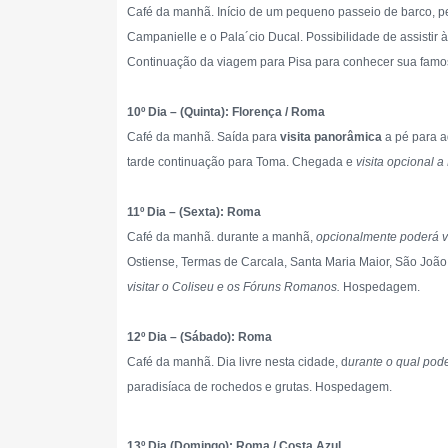
Café da manhã. Início de um pequeno passeio de barco, p
Campanielle e o Pala´cio Ducal. Possibilidade de assistir à
Continuação da viagem para Pisa para conhecer sua famos
10º Dia – (Quinta): Florença / Roma
Café da manhã. Saída para
visita panorâmica
a pé para a
tarde continuação para Toma. Chegada e
visita opcional 
11º Dia – (Sexta): Roma
Café da manhã. durante a manhã,
opcionalmente poderá vi
Ostiense, Termas de Carcala, Santa Maria Maior, São João d
visitar o Coliseu e os Fóruns Romanos.
Hospedagem.
12º Dia – (Sábado): Roma
Café da manhã. Dia livre nesta cidade, d
urante o qual pod
paradisíaca de rochedos e grutas. Hospedagem.
13º Dia (Domingo): Roma / Costa Azul