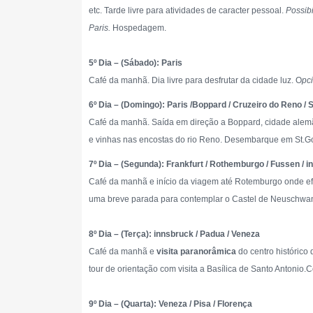
etc. Tarde livre para atividades de caracter pessoal.
Possib
Paris.
Hospedagem.
5º Dia – (Sábado): Paris
Café da manhã. Dia livre para desfrutar da cidade luz. O
pc
6º Dia – (Domingo): Paris /Boppard / Cruzeiro do Reno / S
Café da manhã. Saída em direção a Boppard, cidade alemã 
e vinhas nas encostas do rio Reno. Desembarque em St.Goa
7º Dia – (Segunda): Frankfurt / Rothemburgo / Fussen / 
Café da manhã e início da viagem até Rotemburgo onde 
uma breve parada para contemplar o Castel de Neuschwanst
8º Dia – (Terça): innsbruck / Padua / Veneza
Café da manhã e
visita paranorâmica
do centro histórico
tour de orientação com visita a Basílica de Santo Antonio
9º Dia – (Quarta): Veneza / Pisa / Florença