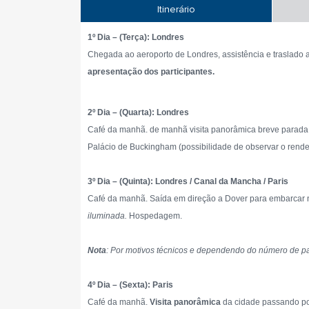
Itinerário
1º Dia – (Terça): Londres
Chegada ao aeroporto de Londres, assistência e traslado 
apresentação dos participantes.
2º Dia – (Quarta): Londres
Café da manhã. de manhã visita panorâmica breve parada pa
Palácio de Buckingham (possibilidade de observar o render
3º Dia – (Quinta): Londres / Canal da Mancha / Paris
Café da manhã. Saída em direção a Dover para embarcar n
iluminada.
Hospedagem.
Nota
: Por motivos técnicos e dependendo do número de pas
4º Dia – (Sexta): Paris
Café da manhã.
Visita panorâmica
da cidade passando por