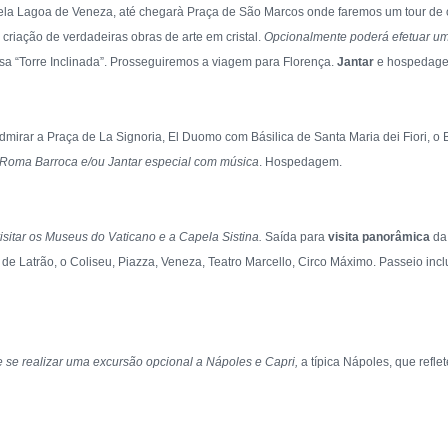
ela Lagoa de Veneza, até chegarà Praça de São Marcos onde faremos um tour de o
 criação de verdadeiras obras de arte em cristal.
Opcionalmente poderá efetuar um
a “Torre Inclinada”. Prosseguiremos a viagem para Florença.
Jantar
e hospedag
dmirar a Praça de La Signoria, El Duomo com Básilica de Santa Maria dei Fiori, o B
a Roma Barroca e/ou Jantar especial com música
. Hospedagem.
sitar os Museus do Vaticano e a Capela Sistina.
Saída para
visita panorâmica
da 
e Latrão, o Coliseu, Piazza, Veneza, Teatro Marcello, Circo Máximo. Passeio inclu
e se realizar uma excursão opcional a Nápoles e Capri,
a típica Nápoles, que reflete