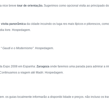
 a nice breve
tour de orientação.
Sugerimos como opcional visita ao principado 
e
visita panorâmica
da cidade incuindo os luga res mais típicos e pitorescos, com
 dia livre. Hospedagem.
 “ Gaudi e o Modernismo”
. Hospedagem.
o da Expo 2008 em Espanha:
Zaragoza
onde faremos uma parada para admirar a i
. Continuamos a viagem até Madri. Hospedagem.
rem. os guias localmente informarão a disponibi lidade e preços. não incluso os tr