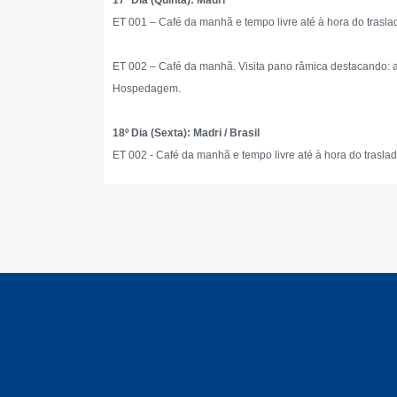
17º Dia (Quinta): Madri
ET 001 – Café da manhã e tempo livre até à hora do trasla
ET 002 – Café da manhã. Visita pano râmica destacando: a c
Hospedagem.
18º Dia (Sexta): Madri / Brasil
ET 002 - Café da manhã e tempo livre até à hora do trasla