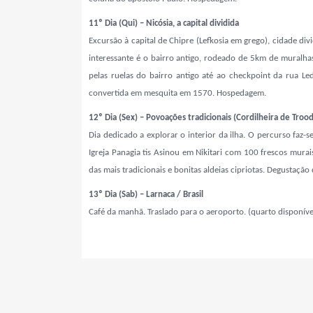
11º Dia (Qui) – Nicósia, a capital dividida
Excursão à capital de Chipre (Lefkosia em grego), cidade div
interessante é o bairro antigo, rodeado de 5km de muralha
pelas ruelas do bairro antigo até ao checkpoint da rua Led
convertida em mesquita em 1570. Hospedagem.
12º Dia (Sex) – Povoações tradicionais (Cordilheira de Troo
Dia dedicado a explorar o interior da ilha. O percurso faz-
Igreja Panagia tis Asinou em Nikitari com 100 frescos mura
das mais tradicionais e bonitas aldeias cipriotas. Degustação
13º Dia (Sab) – Larnaca / Brasil
Café da manhã.
Traslado para o aeroporto. (quarto disponíve