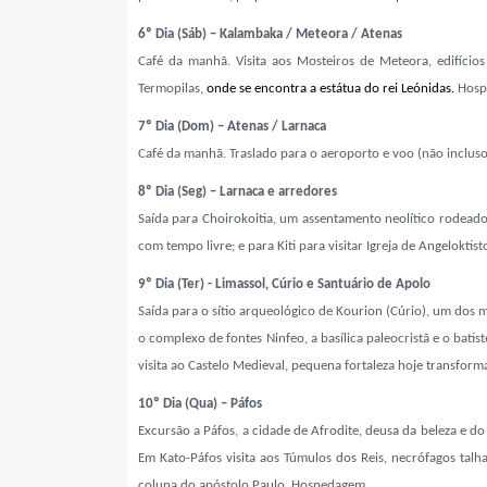
6º Dia (Sáb) – Kalambaka / Meteora / Atenas
Café da manhã. Visita aos Mosteiros de Meteora, edifíci
Termopilas,
onde se encontra a estátua do rei Leónidas.
Hosp
7º Dia (Dom) – Atenas / Larnaca
Café da manhã.
Traslado para o aeroporto e voo (não inclus
8º Dia (Seg) – Larnaca e arredores
Saída para Choirokoitia, um assentamento neolítico rodeado
com tempo livre; e para Kiti para visitar Igreja de Angelokti
9º Dia (Ter) - Limassol, Cúrio e Santuário de Apolo
Saída para o sítio arqueológico de Kourion (Cúrio), um dos ma
o complexo de fontes Ninfeo, a basílica paleocristã e o bati
visita ao Castelo Medieval, pequena fortaleza hoje transf
10º Dia (Qua) – Páfos
Excursão a Páfos, a cidade de Afrodite, deusa da beleza e 
Em Kato-Páfos visita aos Túmulos dos Reis, necrófagos talh
coluna do apóstolo Paulo. Hospedagem.