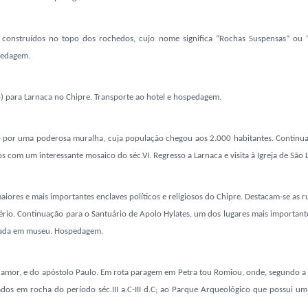
os construídos no topo dos rochedos, cujo nome
significa “Rochas Suspensas” ou
edagem.
o) para Larnaca no Chipre.
Transporte ao hotel e hospedagem.
 por uma poderosa muralha, cuja população chegou aos 2.000 habitantes. Continuaç
stos com um interessante mosaico do séc.VI. Regresso a Larnaca e visita à Igreja de Sã
iores e mais importantes enclaves políticos e religiosos do Chipre. Destacam-se as ru
stério. Continuação para o Santuário de Apolo Hylates, um dos lugares mais important
ormada em museu. Hospedagem.
do amor, e do apóstolo Paulo. Em rota paragem em Petra tou Romiou, onde, segundo a 
ados em rocha do período séc.III a.C-III d.C; ao Parque Arqueológico que possui 