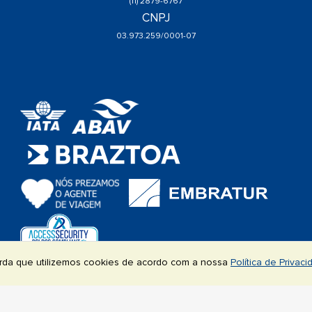
(11) 2879-6767
CNPJ
03.973.259/0001-07
a
corda que utilizemos cookies de acordo com a nossa
Política de Privac
DESTINOS
PRODUTOS
GRUPOS