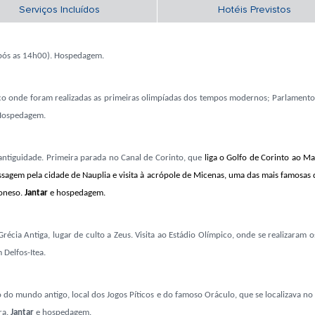
Serviços Incluídos
Hotéis Previstos
 após as 14h00). Hospedagem.
co onde foram realizadas as primeiras olimpíadas dos tempos
modernos;
Parlamento,
 Hospedagem.
a antiguidade. Primeira parada no Canal de Corinto, que
liga o Golfo de Corinto ao Ma
agem pela cidade de Nauplia e visita à acrópole de Micenas, uma das mais fa­mosas da
oneso.
Jantar
e hospedagem.
écia Antiga, lugar de culto a Zeus. Visita ao Estádio Olímpico, onde se realizaram o
Delfos-Itea.
do mundo antigo, local dos Jogos Píticos e do famoso Oráculo, que se localizava no 
ra.
Jantar
e hospedagem.