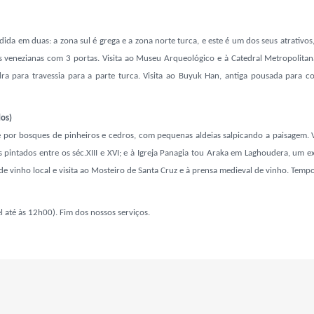
idida em duas: a zona sul é grega e a zona norte turca, e este é um dos seus atrativo
s venezianas com 3 portas. Visita ao Museu Arqueológico e à Catedral Metropolita
ra para travessia para a parte turca. Visita ao Buyuk Han, antiga pousada para c
dos)
se por bosques de pinheiros e cedros, com pequenas aldeias salpicando a paisagem. Vi
is pintados entre os séc.XIII e XVI; e à Igreja Panagia tou Araka em Laghoudera, u
 de vinho local e visita ao Mosteiro de Santa Cruz e à prensa medieval de vinho. Tempo
l até às 12h00). Fim dos nossos serviços.