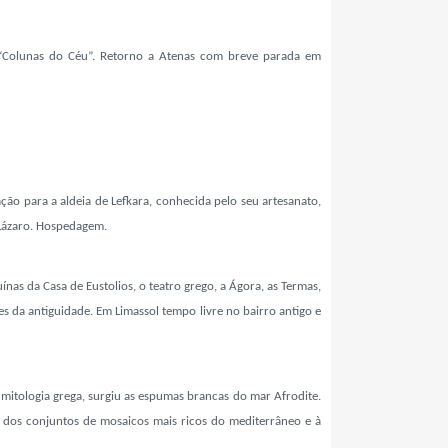
 “Colunas do Céu”. Retorno a Atenas com breve parada em
ão para a aldeia de Lefkara, conhecida pelo seu artesanato,
o Lázaro. Hospedagem.
ínas da Casa de Eustolios, o teatro grego, a Ágora, as Termas,
es da antiguidade. Em Limassol tempo livre no bairro antigo e
mitologia grega, surgiu as espumas brancas do mar Afrodite.
um dos conjuntos de mosaicos mais ricos do mediterrâneo e à