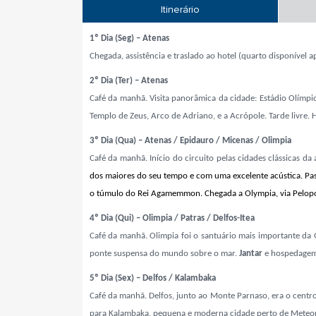
Itinerário
1º Dia (Seg) – Atenas
Chegada, assistência e traslado ao hotel (quarto disponível
2º Dia (Ter) – Atenas
Café da manhã. Visita panorâmica da cidade: Estádio Olímpi
Templo de Zeus, Arco de Adriano,
e a Acrópole. Tarde livre.
3º Dia (Qua) – Atenas / Epidauro / Micenas / Olimpia
Café da manhã. Início do circuito pelas cidades clássicas d
dos maiores do seu tempo e com uma excelente acús­tica. Pass
o túmulo do Rei Agamemmon. Chegada a Olympia, via Pelop
4º Dia (Qui) – Olimpia / Patras / Delfos-Itea
Café da manhã. Olimpia foi o santuário mais importante da Gr
ponte suspensa do mundo sobre o mar.
Jantar
e hospedagem 
5º Dia (Sex) – Delfos / Kalambaka
Café da manhã. Delfos, junto ao Monte Parnaso, era o centro 
para Kalambaka, pequena e moderna cidade perto de Meteo